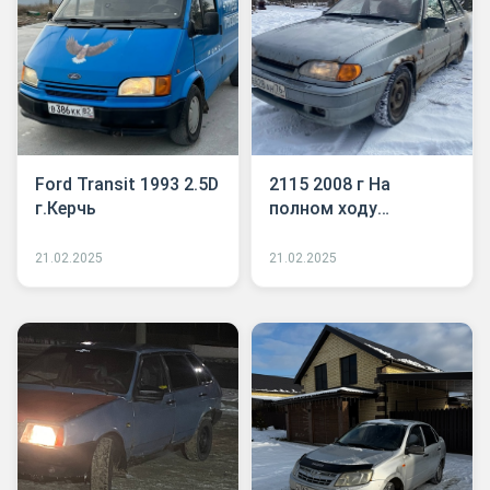
Ford Transit 1993 2.5D
2115 2008 г На
г.Керчь
полном ходу
Двигатель/коробка
без
21.02.2025
21.02.2025